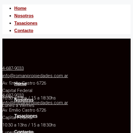
Home
Nosotros
Tasaciones
Contacto
4-687-9033
info@romanpropiedades.com.ar
Av. Emilio Castro 6726
Home
Capital Federal
4-687-9033
10:30 a 13hs / 15 a 18:30hs
Nosotros
info@romanpropiedades.com.ar
Lunes a Viernes
Av. Emilio Castro 6726
Tasaciones
Capital Federal
10:30 a 13hs / 15 a 18:30hs
Contacto
Lunes a Viernes