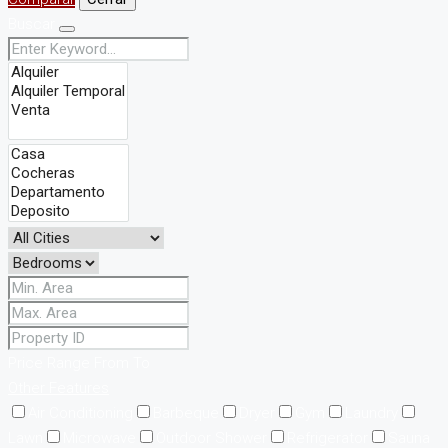
Buscar
Price Range
From
To
Other Features
Air Conditioning
Barbeque
Dryer
Gym
Laundry
Lawn
Microwave
Outdoor Shower
Refrigerator
Sauna